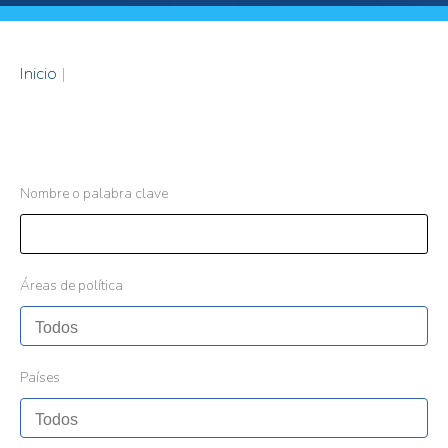
Inicio
|
Nombre o palabra clave
Áreas de política
Países