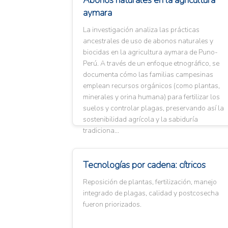
Abonos naturales en la agricultura
aymara
La investigación analiza las prácticas
ancestrales de uso de abonos naturales y
biocidas en la agricultura aymara de Puno-
Perú. A través de un enfoque etnográfico, se
documenta cómo las familias campesinas
emplean recursos orgánicos (como plantas,
minerales y orina humana) para fertilizar los
suelos y controlar plagas, preservando así la
sostenibilidad agrícola y la sabiduría
tradiciona...
Tecnologías por cadena: cítricos
Reposición de plantas, fertilización, manejo
integrado de plagas, calidad y postcosecha
fueron priorizados.