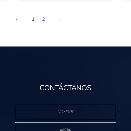
‹
›
1
2
CONTÁCTANOS
s