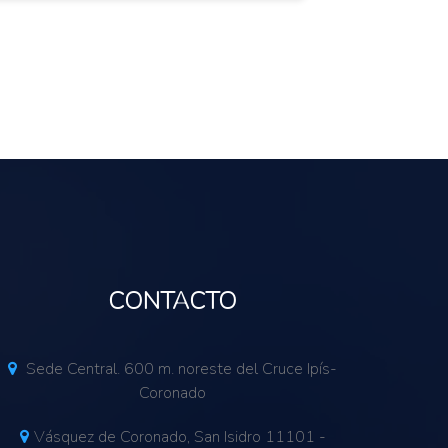
CONTACTO
Sede Central. 600 m. noreste del Cruce Ipís-
Coronado
Vásquez de Coronado, San Isidro 11101 -