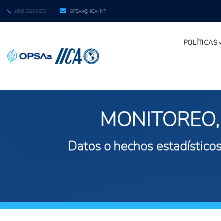
+506 2216 0222
OPSAA@IICA.INT
POLÍTICAS
MONITOREO,
Datos o hechos estadísticos