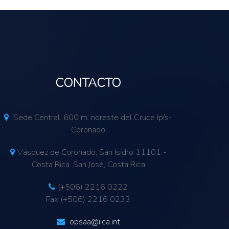
CONTACTO
Sede Central. 600 m. noreste del Cruce Ipís-
Coronado
Vásquez de Coronado, San Isidro 11101 -
Costa Rica. San José, Costa Rica
(+506) 2216 0222
Fax (+506) 2216 0233
opsaa@iica.int