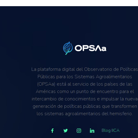
La plataforma digital del Observatorio de Política
Públicas para los Sistemas Agroalimentarios
(OPSAa) está al servicio de los países de las
Américas como un punto de encuentro para el
intercambio de conocimientos e impulsar la nueva
generación de políticas públicas que transformen
los sistemas agroalimentarios del hemisferio.
Blog IICA