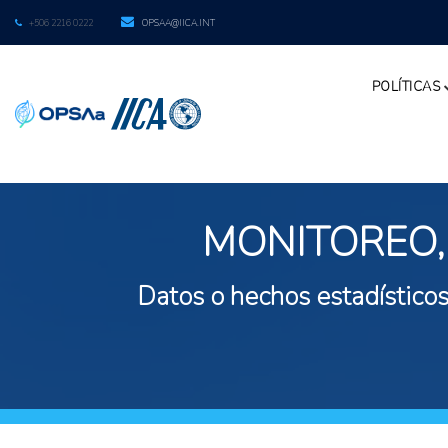
+506 2216 0222
OPSAA@IICA.INT
POLÍTICAS
MONITOREO,
Datos o hechos estadísticos