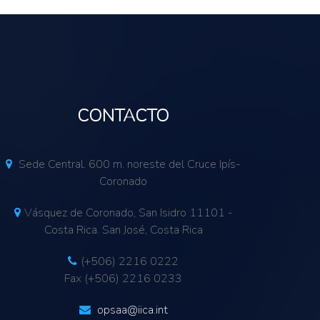
CONTACTO
Sede Central. 600 m. noreste del Cruce Ipís-
Coronado
Vásquez de Coronado, San Isidro 11101 -
Costa Rica. San José, Costa Rica
(+506) 2216 0222
Fax (+506) 2216 0233
opsaa@iica.int