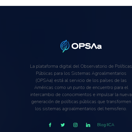
La plataforma digital del Observatorio de Política
Públicas para los Sistemas Agroalimentarios
(OPSAa) está al servicio de los países de las
Américas como un punto de encuentro para el
intercambio de conocimientos e impulsar la nueva
generación de políticas públicas que transformen
los sistemas agroalimentarios del hemisferio.
Blog IICA