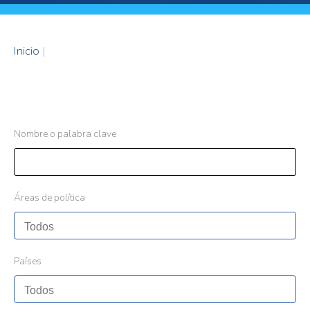
Inicio
|
Nombre o palabra clave
Áreas de política
Países