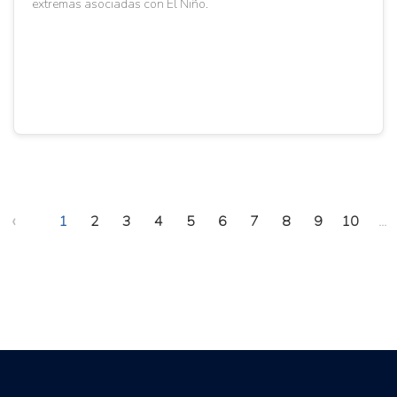
extremas asociadas con El Niño.
‹
1
2
3
4
5
6
7
8
9
10
...