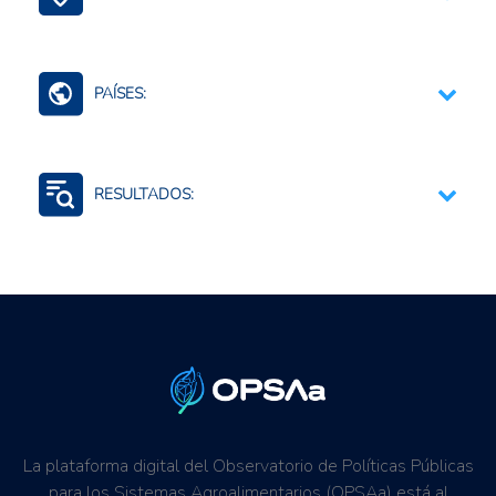
Contexto Agroalimentario
PAÍSES:
Américas (agregado)
Mundo (agreg.)
RESULTADOS:
Generación de Información
Resiliencia al cambio climático
La plataforma digital del Observatorio de Políticas Públicas
para los Sistemas Agroalimentarios (OPSAa) está al