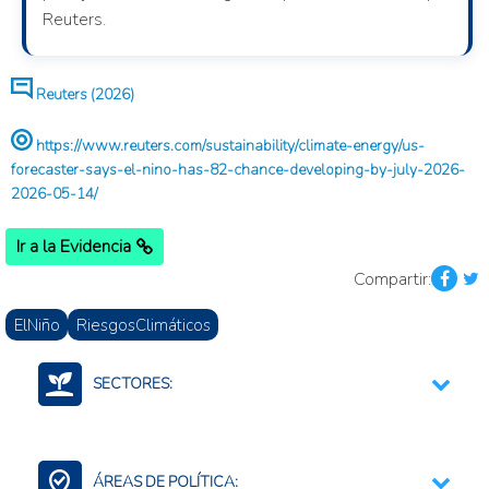
Reuters.
Reuters (2026)
https://www.reuters.com/sustainability/climate-energy/us-
forecaster-says-el-nino-has-82-chance-developing-by-july-2026-
2026-05-14/
Ir a la Evidencia
Compartir:
ElNiño
RiesgosClimáticos
SECTORES:
Medio ambiente y recursos naturales
ÁREAS DE POLÍTICA: