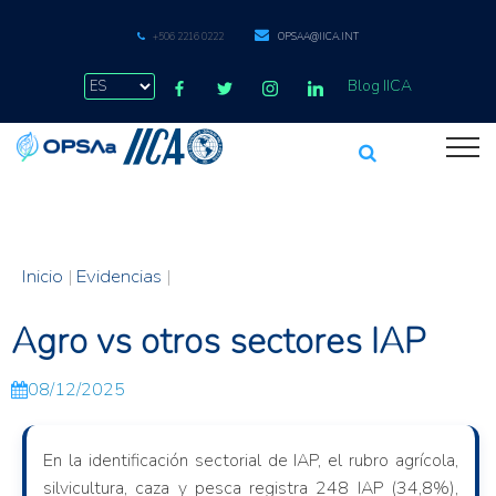
+506 2216 0222
OPSAA@IICA.INT
Blog IICA
Inicio
|
Evidencias
|
Agro vs otros sectores IAP
08/12/2025
En la identificación sectorial de IAP, el rubro agrícola,
silvicultura, caza y pesca registra 248 IAP (34,8%),