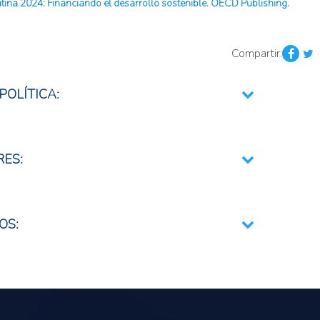
ina 2024: Financiando el desarrollo sostenible. OECD Publishing.
Compartir:
POLÍTICA:
lor
RES:
ca total
OS: