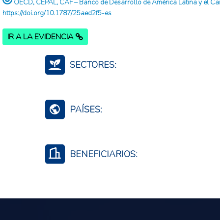
OECD, CEPAL, CAF – Banco de Desarrollo de América Latina y el Cari
https://doi.org/10.1787/25aed2f5-es
IR A LA EVIDENCIA
SECTORES:
Multisectorial
PAÍSES:
El Salvador
Honduras
BENEFICIARIOS:
Perú
Trabajadores agropecuarios