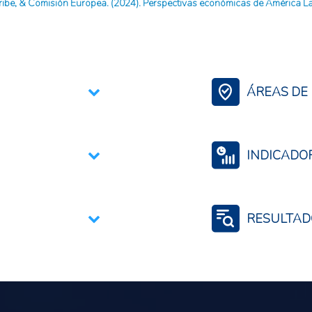
be, & Comisión Europea. (2024). Perspectivas económicas de América Lat
ÁREAS DE 
Agregación de Va
INDICADO
Actividad económi
Empleo
RESULTAD
Empleo