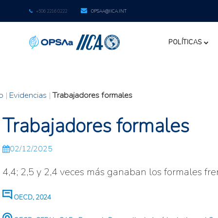
+506 2216 0222
OPSAA@IICA.INT
POLÍTICAS
io
|
Evidencias
|
Trabajadores formales
Trabajadores formales
02/12/2025
4,4; 2,5 y 2,4 veces más ganaban los formales fr
OECD, 2024