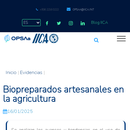
+506 2216 0222
OPSAA@IICA.INT
Blog IICA
Inicio
|
Evidencias
|
Biopreparados artesanales en
la agricultura
16/01/2025