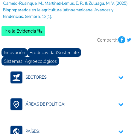
Camelo-Rusinque, M., Martínez-Lemus, E. P., & Zuluaga, M. V. (2025).
Biopreparados en la agricultura latinoamericana: Avances y
tendencias. Siembra, 12(1).
Ir a la Evidencia
Compartir:
Innovación
ProductividadSostenible
Sistemas_Agroecológicos
SECTORES:
Agrobiotecnología
Agricultura, silvicultura, y productos de la pesca
ÁREAS DE POLÍTICA:
Medio ambiente y recursos naturales
Bioinsumos
Ciencia, Tecnología e Innovación
PAÍSES: