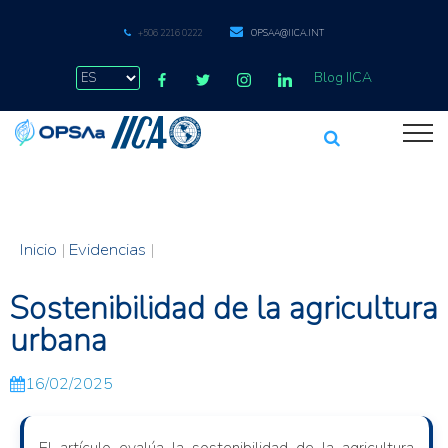
+506 2216 0222
OPSAA@IICA.INT
Blog IICA
Inicio
|
Evidencias
|
Sostenibilidad de la agricultura
urbana
16/02/2025