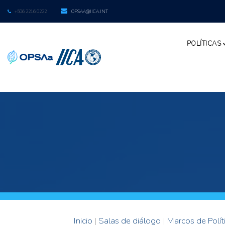
+506 2216 0222
OPSAA@IICA.INT
POLÍTICAS
Inicio
|
Salas de diálogo
|
Marcos de Polít