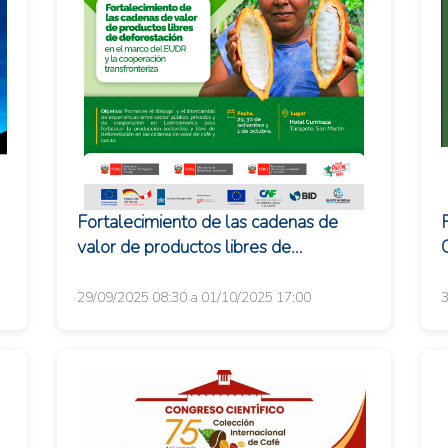
Fortalecimiento de las cadenas de
valor de productos libres de
deforestación en el marco del EUDR
y la cooperación tra...
s
29/09/2025 08:30 a 01/10/2025 17:00
3