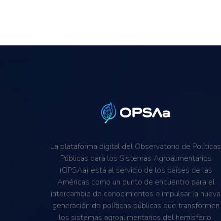
La plataforma digital del Observatorio de Política
Públicas para los Sistemas Agroalimentarios
(OPSAa) está al servicio de los países de las
Américas como un punto de encuentro para el
intercambio de conocimientos e impulsar la nueva
generación de políticas públicas que transformen
los sistemas agroalimentarios del hemisferio.