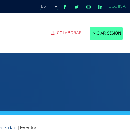
Blog IICA
COLABORAR
INICIAR SESIÓN
versidad
|
Eventos