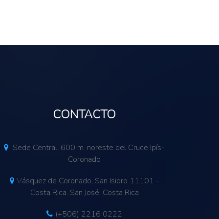
CONTACTO
Sede Central. 600 m. noreste del Cruce Ipís-
Coronado
Vásquez de Coronado, San Isidro 11101 -
Costa Rica. San José, Costa Rica
(+506) 2216 0222