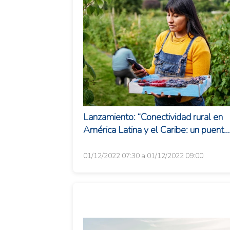
Lanzamiento: “Conectividad rural en
América Latina y el Caribe: un puente
al desarrollo sostenible en tiempos d
pand...
01/12/2022 07:30 a 01/12/2022 09:00