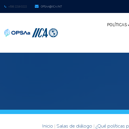
+506 2216 0222
OPSAA@IICA.INT
POLÍTICAS
Inicio
|
Salas de diálogo
|
¿Qué políticas 