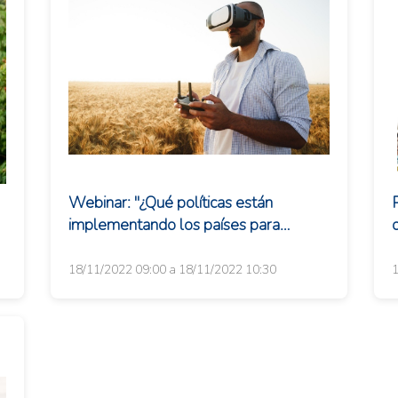
Webinar: "¿Qué políticas están
implementando los países para
d
e
impulsar la digitalización
agroalimentaria?"
18/11/2022 09:00 a 18/11/2022 10:30
1