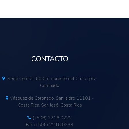
CONTACTO
Sede Central. 600 m. noreste del Cruce Ipís-
Coronado
Vásquez de Coronado, San Isidro 11101 -
Costa Rica. San José, Costa Rica
(+506) 2216 0222
Fax (+506) 2216 0233