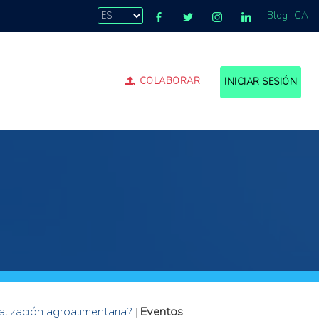
Blog IICA
COLABORAR
INICIAR SESIÓN
alización agroalimentaria?
|
Eventos