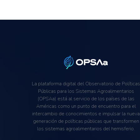
La plataforma digital del Observatorio de Política
Públicas para los Sistemas Agroalimentarios
(OPSAa) está al servicio de los países de las
Américas como un punto de encuentro para el
intercambio de conocimientos e impulsar la nueva
generación de políticas públicas que transformen
los sistemas agroalimentarios del hemisferio.