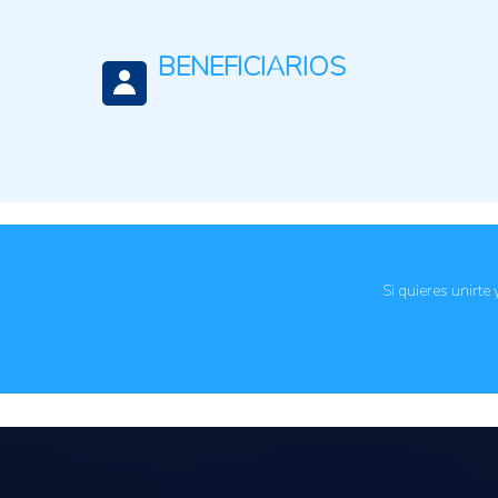
Planificación estratégica
Sistemas de alerta temprana
BENEFICIARIOS
Organizaciones de la Sociedad Civil
Personas investigadoras
Si quieres unirte