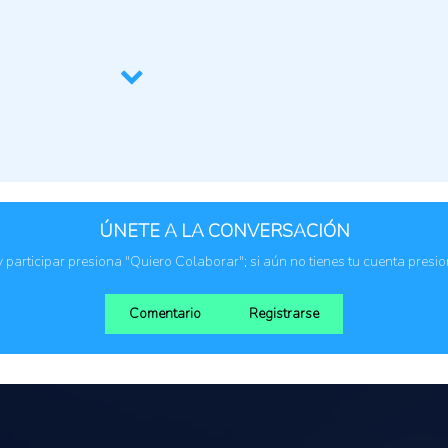
Gestión de Territorio
ÚNETE A LA CONVERSACIÓN
 y participar presiona "Quiero Colaborar"; si aún no tienes tu cuenta presi
Comentario
Registrarse