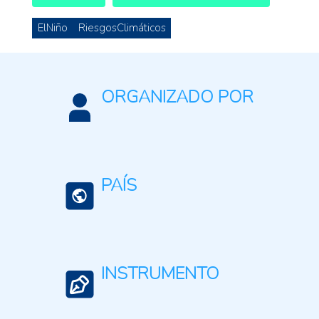
ElNiño
RiesgosClimáticos
ORGANIZADO POR
Anticipation Hub
PAÍS
América Latina y el Caribe (agreg. 20 países)
INSTRUMENTO