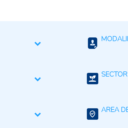
MODALI
Virtual
SECTOR
Medio ambiente y 
AREA DE