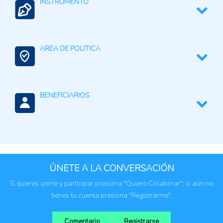
INSTRUMENTO
Fertilizantes (Cadena)
Recolectar, analizar, difundir e intercambiar datos,
información y conocimiento entre países
AREA DE POLITICA
Comercio Internacional e Integración Regional
BENEFICIARIOS
Empresas privadas
Instituciones públicas
Productores agropecuarios
ÚNETE A LA CONVERSACIÓN
Si quieres unirte y participar presiona "Quiero Colaborar"; si aún no
tienes tu cuenta presiona "Registrarme".
Comentario
Registrarse