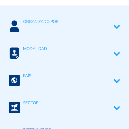
ORGANIZADO POR
The Fertilizer Institute (TFI)
MODALIDAD
Presencial
PAÍS
Mundo (agreg.)
SECTOR
Agricultura, silvicultura, y productos de la pesca