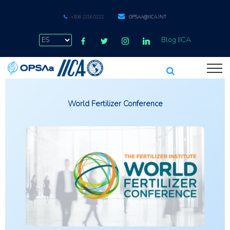
+506 2216 0222
OPSAA@IICA.INT
Blog IICA
World Fertilizer Conference