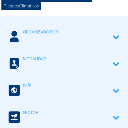
RiesgosClimáticos
ORGANIZADO POR
IISD
MODALIDAD
Hibrido
PAÍS
Mundo (agreg.)
SECTOR